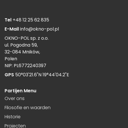
Tel
+48 12 25 62 835
E-Mail
info@okno-pol.pl
OKNO-POL sp. z o.o.
ul. Pogodna 59,
32-084 Mników,
Polen
NIP: PL6772240397
GPS
50°03'21.6"N 19°44'04.2"E
Partijen Menu
Over ons
Filosofie en waarden
Historie
Projecten