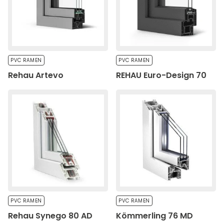
Statistieken
Statistische cookies helpen website-eigenaren te
begrijpen hoe verschillende gebruikers zich op de site
gedragen door anonieme informatie te verzamelen en
PVC RAMEN
PVC RAMEN
te rapporteren.
Rehau Artevo
REHAU Euro-Design 70
Alles weigeren
Mijn voorkeuren opslaan
Alles accepteren
PVC RAMEN
PVC RAMEN
Rehau Synego 80 AD
Kömmerling 76 MD