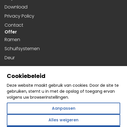
Download
Privacy Policy
Contact
Offer
Ramen
Schuifsystemen
Deur
Harmonicadeuren
Cookiebeleid
Gevels
Social media
Deze website maakt gebruik van cookies. Door de site te
gebruiken, stemt u in met de opslag of toegang ervan
Facebook
volgens uw browserinstellingen.
Instagram
Aanpassen
Linkedin
Alles weigeren