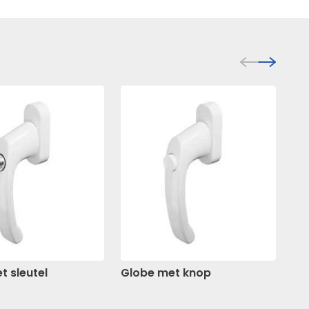
t sleutel
Globe met knop
Ra