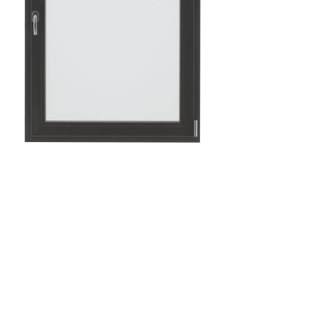
 leveranciers van
of de functionaliteit van
 zich op de site gedragen
lles accepteren