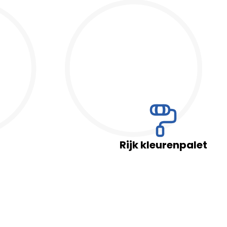
Door dit formulier in te vullen en op te sturen, ga je akkoord met de ve
Sp. z o.o. als verwerkingsverantwoordelijke overeenkomstig de wet be
1997 (Pools Staatsblad uit 2016, onderdeel 922, zoals gewijzigd) en Ver
en de Raad van 27 april 2016 betreffende de bescherming van natuurlij
persoonsgegevens en betreffende het vrije verkeer van die gegevens en to
Publicatieblad EU L. uit 2016 r. Nr 119), afgekort tot AVG.
Rijk kleurenpalet