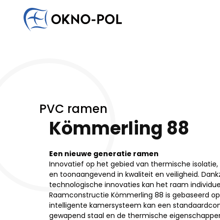
Schrijf ons
Geïnteresseerd in samenwerking?
Heb je vragen?
Neem contact met ons op. Wij zullen zo snel mogelijk
Aannemingsbedrijf
Bouwbedrijf
Montagebedrijf
Anders
PVC ramen
Kömmerling 88
Een nieuwe generatie ramen
Innovatief op het gebied van thermische isolatie
en toonaangevend in kwaliteit en veiligheid. Dankz
technologische innovaties kan het raam individu
Raamconstructie Kömmerling 88 is gebaseerd op 
intelligente kamersysteem kan een standaardcon
gewapend staal en de thermische eigenschappen