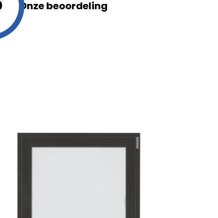
0
Onze beoordeling
es aan te bieden en het
bsite met onze sociale
ineren met andere
un diensten.
dvertenties weer te
r zijn voor uitgevers en
niet correct werken