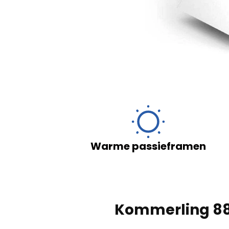
rwerking van je persoonsgegevens door Okno-Pol
scherming persoonsgegevens van 29 augustus
ordening (EU) 2016/679 van het Europees Parlement
ke personen in verband met de verwerking van
t intrekking van Richtlijn 95/46/EG (Europees
Warme passieframen
Uit
Verzenden
Kommerling 8