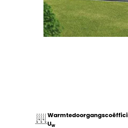
Warmtedoorgangscoëffici
U
w