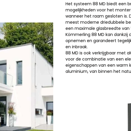
Het systeem 88 MD biedt een b
mogelijkheden voor het montere
wanneer het raam gesloten is. D
meest moderne driedubbele beg
een maximale glasbreedte va
Kömmerling 88 MD kan dankzij d
opnemen en garandeert tegelij
en inbraak.
88 MD is ook verkrijgbaar met al
voor de combinatie van een eleg
eigenschappen van een warm kuns
aluminium, van binnen het natuu