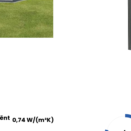
ënt
0,74 W/(m²K)