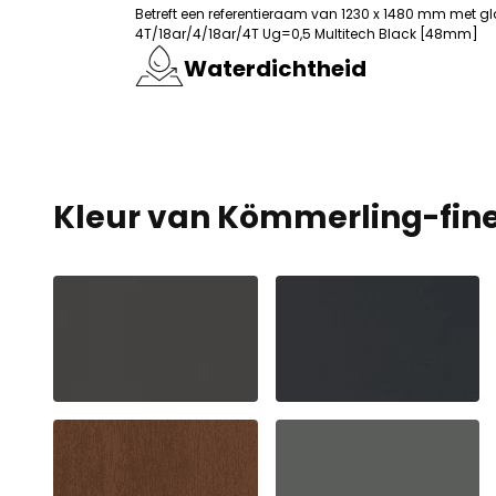
Betreft een referentieraam van 1230 x 1480 mm met g
4T/18ar/4/18ar/4T Ug=0,5 Multitech Black [48mm]
Waterdichtheid
Wij gebruiken cookies om
verkeer op onze website 
media-, advertentie- en
gegevens die zij van u h
Kleur van Kömmerling-fin
Marketing
Marketingcookies worden 
geven die relevant en int
adverteerders van derde
Essentieel
Essentiële cookies zijn cr
zonder deze cookies. Dez