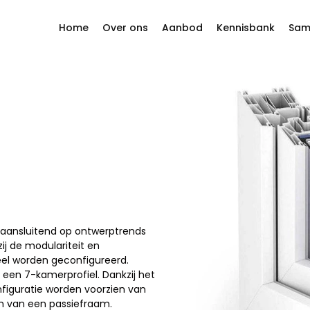
Home
Over ons
Aanbod
Kennisbank
Sam
Filosofie en waarden
Ramen
 reageren.
Historie
Schuifsystemen
Onze leveranciers
Harmonicadeuren
Projecten
Deur
Gevels
, aansluitend op ontwerptrends
Horren
ij de modulariteit en
eel worden geconfigureerd.
Rolluiken
een 7-kamerprofiel. Dankzij het
figuratie worden voorzien van
 van een passiefraam.