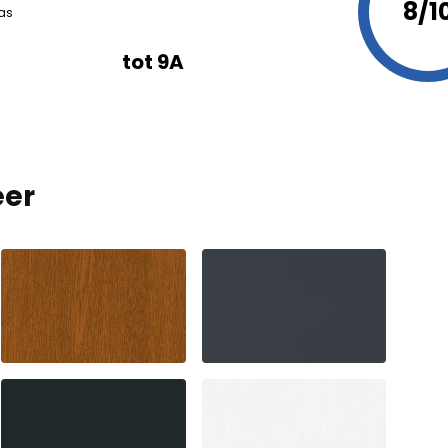
8/1
las
tot 9A
 inhoud en advertenties te personaliseren, sociale mediafuncti
te analyseren. Wij delen informatie over uw gebruik van onze we
 analydepartners. Deze partners kunnen deze informatie comb
ebben ontvangen of hebben verzameld tijdens uw gebruik van h
eer
gebruikt om gebruikers op websites te volgen. Het doel is om a
eressant zijn voor individuele gebruikers en daarmee waardevolle
n.
uciaal voor de basisfunctionaliteit van de website en de site zal 
e cookies slaan geen persoonlijk identificeerbare gegevens op.