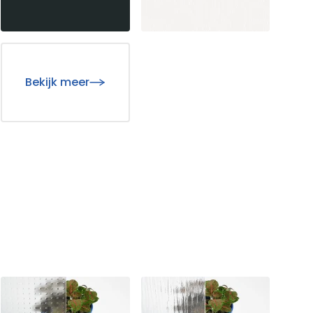
ceerd
okies zijn cookies die nog worden geclassificeerd, samen met de
Bekijk meer
de website in staat om informatie te onthouden die het uiterlijk 
uw voorkeurstaal of de regio waarin u zich bevindt.
pen website-eigenaren te begrijpen hoe verschillende gebruikers
e te verzamelen en te rapporteren.
Mijn voorkeuren opslaan
A