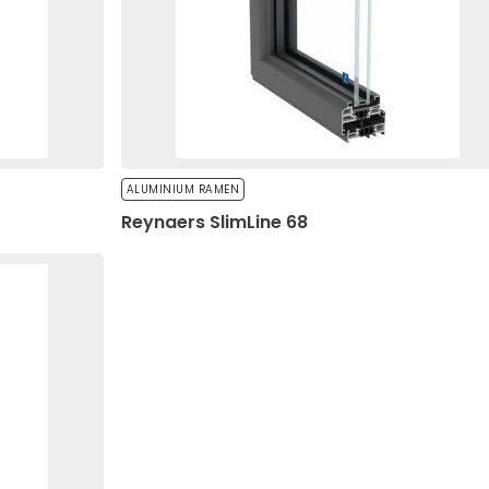
e te verzamelen en te rapporteren.
Mijn voorkeuren opslaan
A
ALUMINIUM RAMEN
Reynaers SlimLine 68