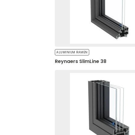
door anonieme informati
Alles weigeren
ALUMINIUM RAMEN
Reynaers SlimLine 38