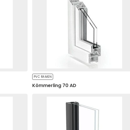
uciaal voor de basisfunctionaliteit van de website en de site zal 
e cookies slaan geen persoonlijk identificeerbare gegevens op.
ceerd
okies zijn cookies die nog worden geclassificeerd, samen met de
PVC RAMEN
Kömmerling 70 AD
de website in staat om informatie te onthouden die het uiterlijk 
uw voorkeurstaal of de regio waarin u zich bevindt.
pen website-eigenaren te begrijpen hoe verschillende gebruikers