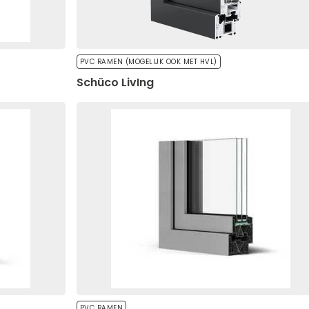
PVC RAMEN (MOGELIJK OOK MET HVL)
Schüco LivIng
rwerking van je persoonsgegevens door Okno-Pol
scherming persoonsgegevens van 29 augustus
ordening (EU) 2016/679 van het Europees Parlement
ke personen in verband met de verwerking van
t intrekking van Richtlijn 95/46/EG (Europees
Verzenden
PVC RAMEN