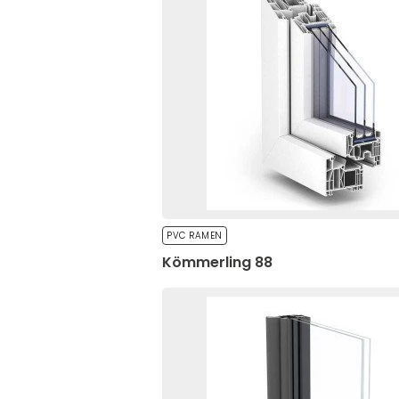
Essentieel
Essentiële cookies zijn cr
zonder deze cookies. Dez
Niet-geclassifi
Niet-geclassificeerde co
individuele cookies.
PVC RAMEN
Voorkeuren
Kömmerling 88
Voorkeurscookies stellen 
de site verandert, zoals 
Statistieken
Statistische cookies hel