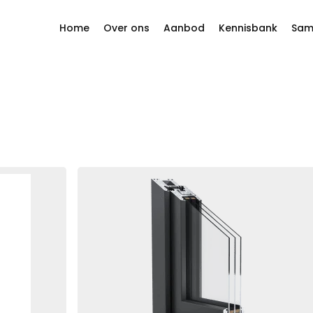
Home
Over ons
Aanbod
Kennisbank
Sam
Filosofie en waarden
Ramen
 reageren.
Historie
Schuifsystemen
Onze leveranciers
Harmonicadeuren
Projecten
Deur
Gevels
Horren
Rolluiken