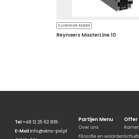
ALUMINIUM RAMEN
Reynaers MasterLine 10
Partijen Menu
Offer
Tel
+48 12 25 62 835
Over ons
Rame
E-Mail
info@okno-pol.pl
Filosofie en waarden
Schui