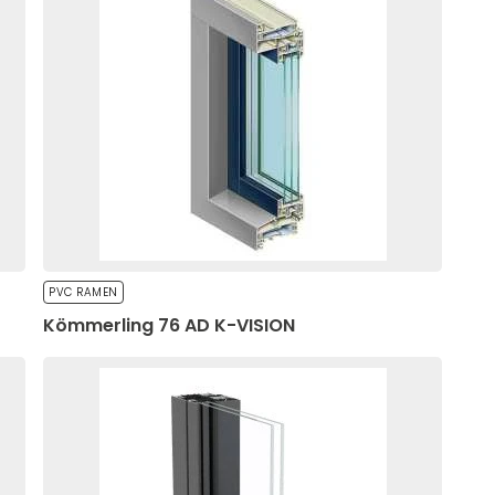
niet correct werken
 leveranciers van
PVC RAMEN
Kömmerling 76 AD K-VISION
of de functionaliteit van
 zich op de site gedragen