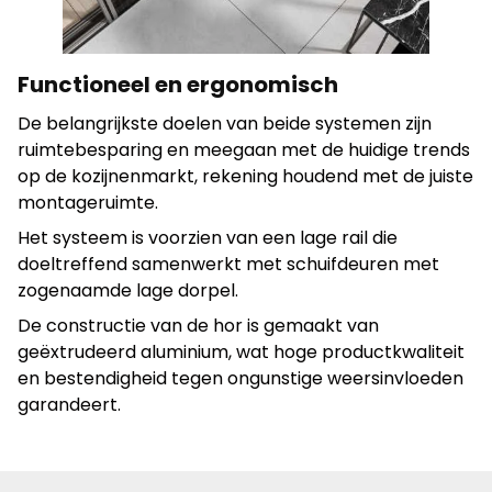
Statistieken
Statistische cookies helpen website-eigenaren te
Functioneel en ergonomisch
begrijpen hoe verschillende gebruikers zich op de site
gedragen door anonieme informatie te verzamelen en
De belangrijkste doelen van beide systemen zijn
te rapporteren.
ruimtebesparing en meegaan met de huidige trends
op de kozijnenmarkt, rekening houdend met de juiste
montageruimte.
Alles weigeren
Het systeem is voorzien van een lage rail die
Mijn voorkeuren opslaan
doeltreffend samenwerkt met schuifdeuren met
zogenaamde lage dorpel.
Alles accepteren
De constructie van de hor is gemaakt van
geëxtrudeerd aluminium, wat hoge productkwaliteit
en bestendigheid tegen ongunstige weersinvloeden
garandeert.