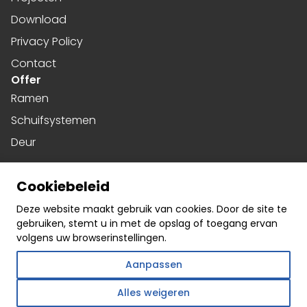
Download
Privacy Policy
Contact
Offer
Ramen
Schuifsystemen
Deur
Harmonicadeuren
Cookiebeleid
Gevels
Social media
Deze website maakt gebruik van cookies. Door de site te
gebruiken, stemt u in met de opslag of toegang ervan
Facebook
volgens uw browserinstellingen.
Instagram
Aanpassen
Linkedin
Alles weigeren