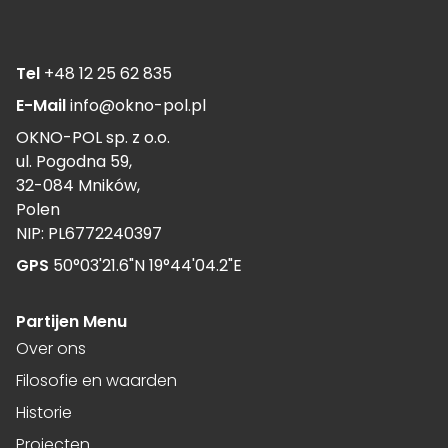
Tel
+48 12 25 62 835
E-Mail
info@okno-pol.pl
OKNO-POL sp. z o.o.
ul. Pogodna 59,
32-084 Mników,
Polen
NIP: PL6772240397
GPS
50°03'21.6"N 19°44'04.2"E
Partijen Menu
Over ons
Filosofie en waarden
Historie
Projecten