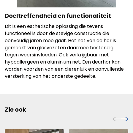
Statistieken
Doeltreffendheid en functionaliteit
Statistische cookies helpen website-eigenaren te
Dit is een esthetische oplossing die tevens
begrijpen hoe verschillende gebruikers zich op de site
gedragen door anonieme informatie te verzamelen en
functioneel is door de stevige constructie die
te rapporteren.
eenvoudig jaren mee gaat. Het net van de hor is
gemaakt van glasvezel en daarmee bestendig
tegen weersinvloeden. Ook verkrijgbaar met
Alles weigeren
hypoallergeen en aluminium net. Een deurhor kan
worden voorzien van een dierenluik en aanvullende
Mijn voorkeuren opslaan
versterking van het onderste gedeelte.
Alles accepteren
Zie ook