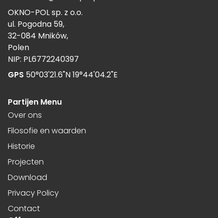
OKNO-POL sp. z o.o.
ul. Pogodna 59,
32-084 Mników,
Polen
NIP: PL6772240397
GPS
50°03'21.6"N 19°44'04.2"E
Partijen Menu
Over ons
Filosofie en waarden
Historie
Projecten
Download
Privacy Policy
Contact