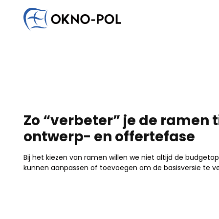
Schrijf ons
Geïnteresseerd in samenwerking?
Heb je vragen?
Neem contact met ons op. Wij zullen zo snel mogelijk
Aannemingsbedrijf
Bouwbedrijf
Montagebedrijf
Anders
Zo “verbeter” je de ramen t
ontwerp- en offertefase
Bij het kiezen van ramen willen we niet altijd de budgeto
kunnen aanpassen of toevoegen om de basisversie te ve