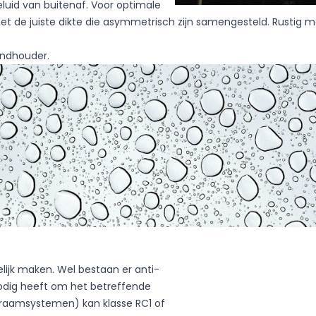
luid van buitenaf. Voor optimale
met de juiste dikte die asymmetrisch zijn samengesteld. Rustig m
ceerd
okies zijn cookies die nog worden geclassificeerd, samen met de
andhouder.
de website in staat om informatie te onthouden die het uiterlijk 
uw voorkeurstaal of de regio waarin u zich bevindt.
pen website-eigenaren te begrijpen hoe verschillende gebruikers
e te verzamelen en te rapporteren.
lijk maken. Wel bestaan er anti-
Mijn voorkeuren opslaan
A
nodig heeft om het betreffende
n raamsystemen) kan klasse RC1 of