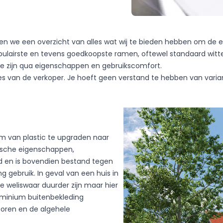
n we een overzicht van alles wat wij te bieden hebben om de 
 populairste en tevens goedkoopste ramen, oftewel standaard witt
ende zijn qua eigenschappen en gebruikscomfort.
ies van de verkoper. Je hoeft geen verstand te hebben van var
rwerking van je persoonsgegevens door Okno-Pol
scherming persoonsgegevens van 29 augustus
ordening (EU) 2016/679 van het Europees Parlement
ke personen in verband met de verwerking van
t intrekking van Richtlijn 95/46/EG (Europees
 van plastic te upgraden naar
nische eigenschappen,
d en is bovendien bestand tegen
 gebruik. In geval van een huis in
Verzenden
 weliswaar duurder zijn maar hier
aluminium buitenbekleding
oren en de algehele