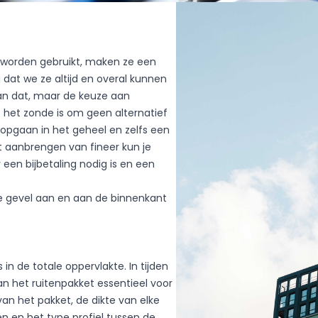
 worden gebruikt, maken ze een
g dat we ze altijd en overal kunnen
 kan dat, maar de keuze aan
at het zonde is om geen alternatief
opgaan in het geheel en zelfs een
het aanbrengen van fineer kun je
 een bijbetaling nodig is en een
e gevel aan en aan de binnenkant
in de totale oppervlakte. In tijden
n het ruitenpakket essentieel voor
van het pakket, de dikte van elke
en en het type profiel tussen de