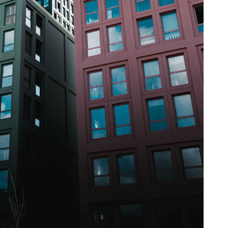
es aan te bieden en het
bsite met onze sociale
ineren met andere
un diensten.
dvertenties weer te
r zijn voor uitgevers en
niet correct werken