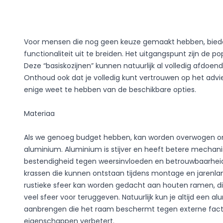
Voor mensen die nog geen keuze gemaakt hebben, biede
functionaliteit uit te breiden. Het uitgangspunt zijn de
Deze “basiskozijnen” kunnen natuurlijk al volledig afdo
Onthoud ook dat je volledig kunt vertrouwen op het adv
Door dit formulier in te vullen en op te sturen, ga je akkoord met de ve
enige weet te hebben van de beschikbare opties.
Sp. z o.o. als verwerkingsverantwoordelijke overeenkomstig de wet be
1997 (Pools Staatsblad uit 2016, onderdeel 922, zoals gewijzigd) en Ver
en de Raad van 27 april 2016 betreffende de bescherming van natuurlij
Materiaa
persoonsgegevens en betreffende het vrije verkeer van die gegevens en to
Publicatieblad EU L. uit 2016 r. Nr 119), afgekort tot AVG.
Als we genoeg budget hebben, kan worden overwogen om
aluminium. Aluminium is stijver en heeft betere mecha
bestendigheid tegen weersinvloeden en betrouwbaarhei
krassen die kunnen ontstaan tijdens montage en jarenlang
rustieke sfeer kan worden gedacht aan houten ramen, die
veel sfeer voor teruggeven. Natuurlijk kun je altijd een 
aanbrengen die het raam beschermt tegen externe fact
eigenschappen verbetert.