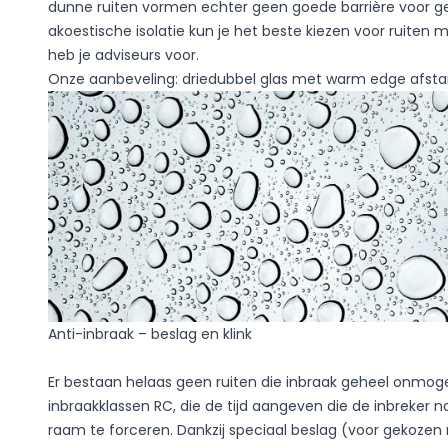
dunne ruiten vormen echter geen goede barrière voor ge
akoestische isolatie kun je het beste kiezen voor ruiten 
Niet-geclassifi
heb je adviseurs voor.
Niet-geclassificeerde co
Onze aanbeveling: driedubbel glas met warm edge afst
individuele cookies.
Voorkeuren
Voorkeurscookies stellen 
de site verandert, zoals 
Statistieken
Statistische cookies hel
door anonieme informati
Anti-inbraak – beslag en klink
Er bestaan helaas geen ruiten die inbraak geheel onmoge
Alles weigeren
inbraakklassen RC, die de tijd aangeven die de inbreker 
raam te forceren. Dankzij speciaal beslag (voor gekoze