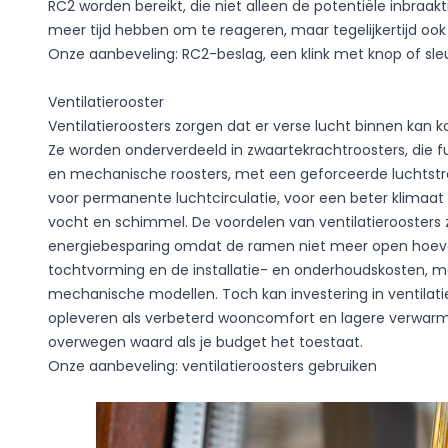
RC2 worden bereikt, die niet alleen de potentiële inbraakt
meer tijd hebben om te reageren, maar tegelijkertijd ook
Onze aanbeveling: RC2-beslag, een klink met knop of sle
Ventilatierooster
Ventilatieroosters zorgen dat er verse lucht binnen ka
Ze worden onderverdeeld in zwaartekrachtroosters, die fu
en mechanische roosters, met een geforceerde luchtstr
voor permanente luchtcirculatie, voor een beter klimaat
vocht en schimmel. De voordelen van ventilatieroosters z
energiebesparing omdat de ramen niet meer open hoeven
tochtvorming en de installatie- en onderhoudskosten, m
mechanische modellen. Toch kan investering in ventilati
opleveren als verbeterd wooncomfort en lagere verwarm
overwegen waard als je budget het toestaat.
Onze aanbeveling: ventilatieroosters gebruiken