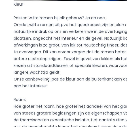
Kleur
Passen witte ramen bij elk gebouw? Ja en nee.
Omdat witte ramen uit pvc het goedkoopst zijn en alom
natuurlijke indruk op ons en verkeren we in de overtuigin
plaatsen, ongeacht het interieur en de gevel. Natuurlijk
afwerkingen is zo groot, van lak tot houtachtig fineer, d
te overwegen. Dit kan ervoor zorgen dat de ramen beter 
betere uitstraling krijgen. Zowel in geval van lakken als 
kiezen uit standaardkleuren of speciale kleuren, waarvoor
langere wachttijd geldt.
Onze aanbeveling: pas de kleur aan de buitenkant aan d
aan het interieur
Raam:
Hoe groter het raam, hoe groter het aandeel van het glas 
van steeds grotere beglazingen zijn de eigenschappen va
de thermische en akoestische isolatie. Het aantal ruiten 
ruit, de aangebrachte lagen, het opvulgas tussen de ruit