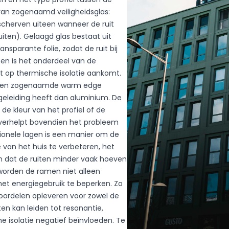
k van zogenaamd veiligheidsglas:
 scherven uiteen wanneer de ruit
uiten). Gelaagd glas bestaat uit
ansparante folie, zodat de ruit bij
 inhoud en advertenties te personaliseren, sociale mediafuncti
iten is het onderdeel van de
te analyseren. Wij delen informatie over uw gebruik van onze we
et op thermische isolatie aankomt.
 analydepartners. Deze partners kunnen deze informatie comb
is een zogenaamde warm edge
ebben ontvangen of hebben verzameld tijdens uw gebruik van h
geleiding heeft dan aluminium. De
e kleur van het profiel of de
verhelpt bovendien het probleem
tionele lagen is een manier om de
gebruikt om gebruikers op websites te volgen. Het doel is om a
 van het huis te verbeteren, het
eressant zijn voor individuele gebruikers en daarmee waardevolle
n.
n dat de ruiten minder vaak hoeven
orden de ramen niet alleen
het energiegebruik te beperken. Zo
voordelen opleveren voor zowel de
uciaal voor de basisfunctionaliteit van de website en de site zal 
en kan leiden tot resonantie,
e cookies slaan geen persoonlijk identificeerbare gegevens op.
e isolatie negatief beïnvloeden. Te