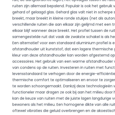
ruiten zijn allemaal bepalend. Populair is ook het gebrui
gehard of gelaagd glas. Gehard glas valt niet in scherpe
breekt, maar breekt in kleine ronde stukjes (net als autor
verschillende ruiten die aan elkaar zijn gelijmd met een tr
Wij gebruiken cookies om
elkaar blijf wanneer deze breekt. Het profiel tussen de ru
verkeer op onze website 
samengestelde ruit dat vaak de zwakste schakel is als h
media-, advertentie- en
Een alternatief voor een standaard aluminium profiel 
gegevens die zij van u h
afstandhouder uit kunststof, dat een lagere thermische 
kleur van deze afstandhouder kan worden afgestemd op d
Marketing
accessoires. Het gebruik van een warme afstandhouder 
van condens op de ruiten. Investeren in ruiten met func
Marketingcookies worden 
levensstandaard te verhogen door de energie-efficiëntie
geven die relevant en int
adverteerders van derde
thermische comfort te optimaliseren en ervoor te zorge
te worden schoongemaakt. Dankzij deze technologieën w
functioneler maar dragen ze ook bij aan het milieu door 
Essentieel
kan de keuze van ruiten met de juiste lagen langdurige 
Essentiële cookies zijn cr
bewoners als het milieu. Een homogene dikte van alle ruit
zonder deze cookies. Dez
oftewel vibraties die geluid overbrengen en de akoestisch