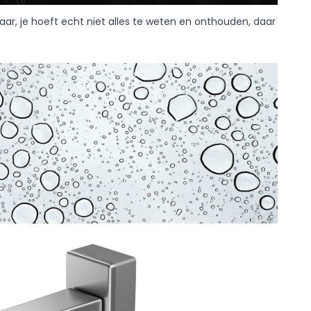
aar, je hoeft echt niet alles te weten en onthouden, daar
 leveranciers van
of de functionaliteit van
 zich op de site gedragen
lles accepteren