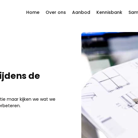
Home
Over ons
Aanbod
Kennisbank
Sam
Filosofie en waarden
Ramen
 reageren.
Historie
Schuifsystemen
Onze leveranciers
Harmonicadeuren
ijdens de
Projecten
Deur
Gevels
ptie maar kijken we wat we
rbeteren.
Horren
Rolluiken