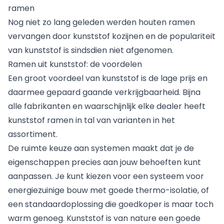
ramen
Statistieken
Nog niet zo lang geleden werden houten ramen
Statistische cookies helpen website-eigenaren te
vervangen door kunststof kozijnen en de populariteit
begrijpen hoe verschillende gebruikers zich op de site
van kunststof is sindsdien niet afgenomen.
gedragen door anonieme informatie te verzamelen en
Ramen uit kunststof: de voordelen
te rapporteren.
Een groot voordeel van kunststof is de lage prijs en
daarmee gepaard gaande verkrijgbaarheid. Bijna
Alles weigeren
alle fabrikanten en waarschijnlijk elke dealer heeft
Mijn voorkeuren opslaan
kunststof ramen in tal van varianten in het
assortiment.
Alles accepteren
De ruimte keuze aan systemen maakt dat je de
eigenschappen precies aan jouw behoeften kunt
aanpassen. Je kunt kiezen voor een systeem voor
energiezuinige bouw met goede thermo-isolatie, of
een standaardoplossing die goedkoper is maar toch
warm genoeg. Kunststof is van nature een goede