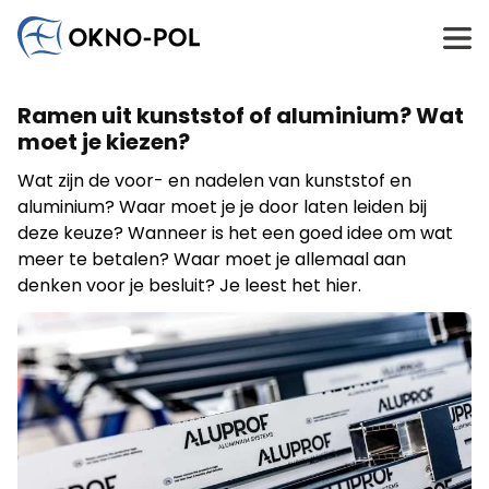
Schrijf ons
Wij gebruiken cookies om inhoud en advertenties te
Geïnteresseerd in samenwerking?
Heb je
Ramen uit kunststof of aluminium? Wat
personaliseren, sociale mediafuncties aan te bieden en
vragen?
het verkeer op onze website te analyseren. Wij delen
moet je kiezen?
informatie over uw gebruik van onze website met onze
Neem contact met ons op. Wij zullen zo snel
Wat zijn de voor- en nadelen van kunststof en
sociale media-, advertentie- en analydepartners. Deze
mogelijk reageren.
aluminium? Waar moet je je door laten leiden bij
partners kunnen deze informatie combineren met
Aannemingsbedrijf
Bouwbedrijf
Montagebedrijf
andere gegevens die zij van u hebben ontvangen of
deze keuze? Wanneer is het een goed idee om wat
Anders
hebben verzameld tijdens uw gebruik van hun diensten.
meer te betalen? Waar moet je allemaal aan
denken voor je besluit? Je leest het hier.
Marketing
Marketingcookies worden gebruikt om gebruikers op
websites te volgen. Het doel is om advertenties weer te
geven die relevant en interessant zijn voor individuele
gebruikers en daarmee waardevoller zijn voor uitgevers
en adverteerders van derden.