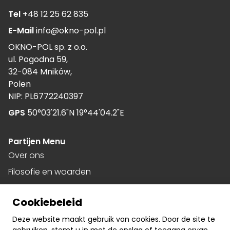
Tel
+48 12 25 62 835
E-Mail
info@okno-pol.pl
OKNO-POL sp. z o.o.
ul. Pogodna 59,
32-084 Mników,
Polen
NIP: PL6772240397
GPS
50°03'21.6"N 19°44'04.2"E
Partijen Menu
Over ons
Filosofie en waarden
Historie
Cookiebeleid
Projecten
Deze website maakt gebruik van cookies. Door de site te
Download