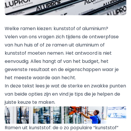
Essentieel
Essentiële cookies zijn cruciaal voor de
basisfunctionaliteit van de website en de site zal niet
Welke ramen kiezen: kunststof of aluminium?
correct werken zonder deze cookies. Deze cookies slaan
geen persoonlijk identificeerbare gegevens op.
Velen van ons vragen zich tijdens de ontwerpfase
van hun huis af of ze ramen uit aluminium of
Niet-geclassificeerd
kunststof moeten nemen. Het antwoord is niet
eenvoudig. Alles hangt af van het budget, het
Door dit formulier in te vullen en op te sturen, ga je akkoord met de
Niet-geclassificeerde cookies zijn cookies die nog
verwerking van je persoonsgegevens door Okno-Pol Sp. z o.o. als
gewenste resultaat en de eigenschappen waar je
worden geclassificeerd, samen met de leveranciers van
verwerkingsverantwoordelijke overeenkomstig de wet bescherming
individuele cookies.
persoonsgegevens van 29 augustus 1997 (Pools Staatsblad uit 2016,
het meeste waarde aan hecht.
onderdeel 922, zoals gewijzigd) en Verordening (EU) 2016/679 van het
Europees Parlement en de Raad van 27 april 2016 betreffende de
In deze tekst lees je wat de sterke en zwakke punten
bescherming van natuurlijke personen in verband met de verwerking van
Voorkeuren
van beide opties zijn en vind je tips die je helpen de
persoonsgegevens en betreffende het vrije verkeer van die gegevens en tot
intrekking van Richtlijn 95/46/EG (Europees Publicatieblad EU L. uit 2016 r. Nr
juiste keuze te maken.
119), afgekort tot AVG.
Voorkeurscookies stellen de website in staat om
informatie te onthouden die het uiterlijk of de
functionaliteit van de site verandert, zoals uw
Verzenden
voorkeurstaal of de regio waarin u zich bevindt.
Ramen uit kunststof: de o zo populaire “kunststof”