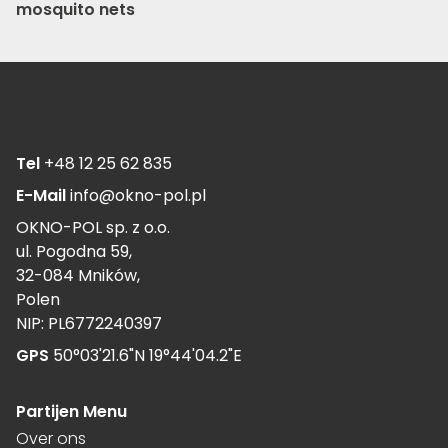
mosquito nets
Tel
+48 12 25 62 835
E-Mail
info@okno-pol.pl
OKNO-POL sp. z o.o.
ul. Pogodna 59,
32-084 Mników,
Polen
NIP: PL6772240397
GPS
50°03'21.6"N 19°44'04.2"E
Partijen Menu
Over ons