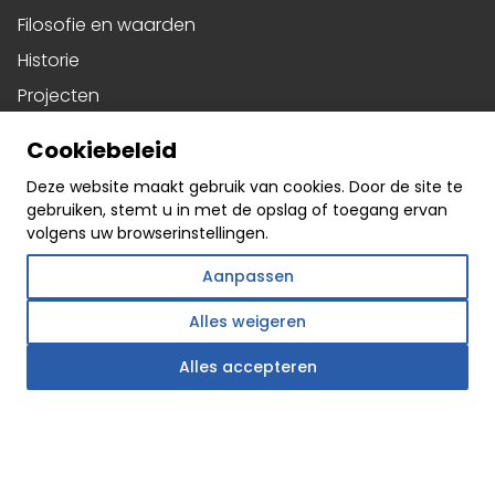
Filosofie en waarden
Historie
Projecten
Download
Cookiebeleid
Privacy Policy
Deze website maakt gebruik van cookies. Door de site te
Contact
gebruiken, stemt u in met de opslag of toegang ervan
Offer
volgens uw browserinstellingen.
Ramen
Aanpassen
Schuifsystemen
Alles weigeren
Deur
Alles accepteren
Harmonicadeuren
Gevels
Social media
Facebook