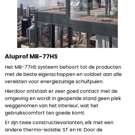
Statistieken
Statistische cookies helpen website-eigenaren te
begrijpen hoe verschillende gebruikers zich op de site
gedragen door anonieme informatie te verzamelen en te
rapporteren.
Aluprof MB-77HS
Alles weigeren
Het MB-77HS systeem behoort tot de producten
Mijn voorkeuren opslaan
met de beste eigenschappen en voldoet aan alle
vereisten voor energiezuinige schuifpuien.
Alles accepteren
Hierdoor ontstaat er zeer goed contact met de
omgeving en wordt in geopende stand geen plek
weggenomen van het interieur, wat het
gebruikscomfort ten goede komt.
Er zijn twee constructievarianten, elk met een
andere thermo-isolatie: ST en HI. Door de