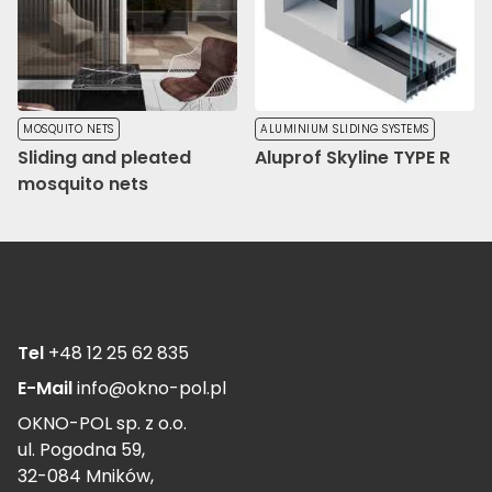
MOSQUITO NETS
ALUMINIUM SLIDING SYSTEMS
Sliding and pleated
Aluprof Skyline TYPE R
mosquito nets
Tel
+48 12 25 62 835
E-Mail
info@okno-pol.pl
OKNO-POL sp. z o.o.
ul. Pogodna 59,
32-084 Mników,