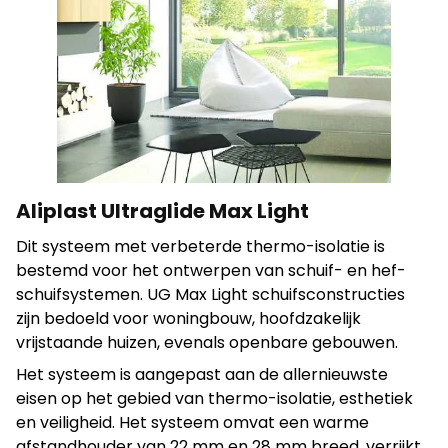
Statistieken
Statistische cookies helpen website-eigenaren te
begrijpen hoe verschillende gebruikers zich op de site
gedragen door anonieme informatie te verzamelen en te
rapporteren.
Alles weigeren
Aliplast Ultraglide Max Light
Mijn voorkeuren opslaan
Dit systeem met verbeterde thermo-isolatie is
bestemd voor het ontwerpen van schuif- en hef-
Alles accepteren
schuifsystemen. UG Max Light schuifsconstructies
zijn bedoeld voor woningbouw, hoofdzakelijk
vrijstaande huizen, evenals openbare gebouwen.
Het systeem is aangepast aan de allernieuwste
eisen op het gebied van thermo-isolatie, esthetiek
en veiligheid. Het systeem omvat een warme
afstandhouder van 22 mm en 28 mm breed, verrijkt