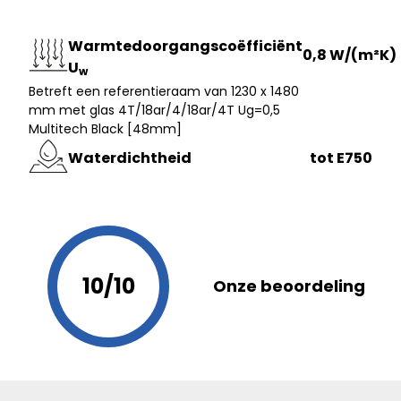
Warmtedoorgangscoëfficiënt
0,8 W/(m²K)
U
w
Betreft een referentieraam van 1230 x 1480
mm met glas 4T/18ar/4/18ar/4T Ug=0,5
Multitech Black [48mm]
Waterdichtheid
tot E750
10/10
Onze beoordeling