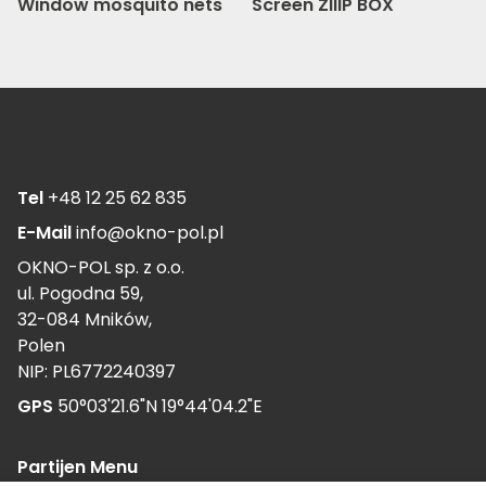
Window mosquito nets
Screen ZIIIP BOX
Tel
+48 12 25 62 835
E-Mail
info@okno-pol.pl
OKNO-POL sp. z o.o.
ul. Pogodna 59,
32-084 Mników,
Polen
NIP: PL6772240397
GPS
50°03'21.6"N 19°44'04.2"E
Partijen Menu