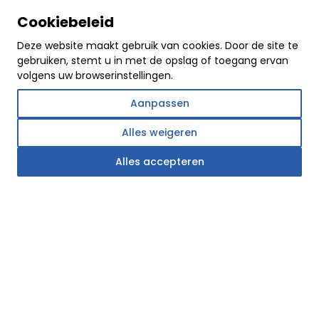
Over ons
Cookiebeleid
Filosofie en waarden
Deze website maakt gebruik van cookies. Door de site te
Historie
gebruiken, stemt u in met de opslag of toegang ervan
Projecten
volgens uw browserinstellingen.
Download
Aanpassen
Privacy Policy
Alles weigeren
Contact
Offer
Alles accepteren
Ramen
Schuifsystemen
Deur
Harmonicadeuren
Gevels
Social media
Facebook