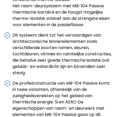
Het raam-deursysteem met MB-104 Passive
Statistieken
thermische barrière en de hoogst mogelijke
Statistische cookies helpen website-eigenaren te
thermo-isolatie voldoet aan de strengste eisen
begrijpen hoe verschillende gebruikers zich op de site
voor elementen in de passiefbouw.
gedragen door anonieme informatie te verzamelen en
te rapporteren.
Dit systeem dient tot het vervaardigen van
architectonische binnenelementen zoals
verschillende soorten ramen, deuren,
Alles weigeren
tochtdeuren, vitrines en ruimtelijke constructies,
die behalve zeer goede thermische isolatie ook
Mijn voorkeuren opslaan
geluids- en waterdicht zijn en bovendien zeer
Alles accepteren
stevig.
De profielconstructie van MB-104 Passive komt
in twee varianten, afhankelijk van de
zuinigheidsvereisten op het gebied van
thermische energie. Si en AERO De
eigenschappen van raam- en deurwerk met
elementen van MB-104 Passive gaan op dit