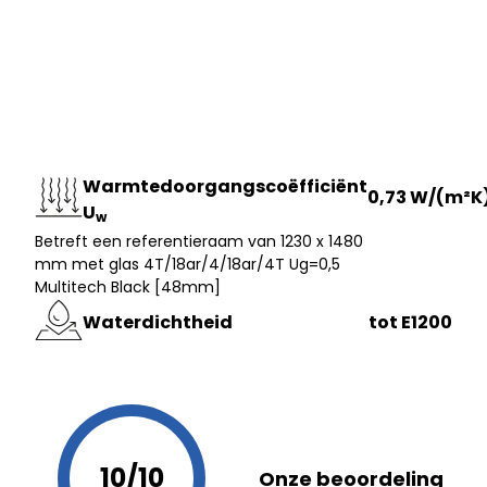
Warmtedoorgangscoëfficiënt
0,73 W/(m²K
U
w
Betreft een referentieraam van 1230 x 1480
mm met glas 4T/18ar/4/18ar/4T Ug=0,5
Multitech Black [48mm]
Waterdichtheid
tot E1200
10/10
Onze beoordeling