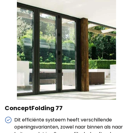
Statistieken
Statistische cookies helpen website-eigenaren te
begrijpen hoe verschillende gebruikers zich op de site
gedragen door anonieme informatie te verzamelen en
te rapporteren.
Alles weigeren
Mijn voorkeuren opslaan
Alles accepteren
ConceptFolding 77
Dit efficiënte systeem heeft verschillende
openingsvarianten, zowel naar binnen als naar