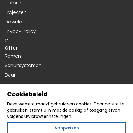
Historie
Projecten
Download
Privacy Policy
Contact
Offer
Ramen
Schuifsystemen
Deur
Harmonicadeuren
Cookiebeleid
Gevels
Social media
Deze website maakt gebruik van cookies. Door de site te
gebruiken, stemt u in met de opslag of toegang ervan
Facebook
volgens uw browserinstellingen.
Instagram
Aanpassen
Linkedin