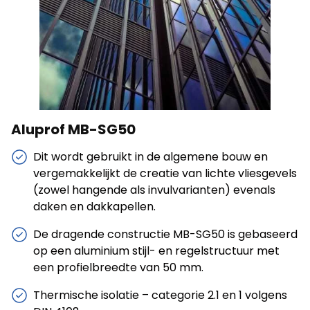
Statistieken
Statistische cookies helpen website-eigenaren te
begrijpen hoe verschillende gebruikers zich op de site
gedragen door anonieme informatie te verzamelen en
te rapporteren.
Aluprof MB-SG50
Alles weigeren
Dit wordt gebruikt in de algemene bouw en
Mijn voorkeuren opslaan
vergemakkelijkt de creatie van lichte vliesgevels
(zowel hangende als invulvarianten) evenals
Alles accepteren
daken en dakkapellen.
De dragende constructie MB-SG50 is gebaseerd
op een aluminium stijl- en regelstructuur met
een profielbreedte van 50 mm.
Thermische isolatie – categorie 2.1 en 1 volgens