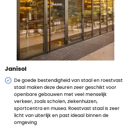
Statistieken
Statistische cookies helpen website-eigenaren te
begrijpen hoe verschillende gebruikers zich op de site
gedragen door anonieme informatie te verzamelen en
te rapporteren.
Alles weigeren
Janisol
Mijn voorkeuren opslaan
De goede bestendigheid van staal en roestvast
Alles accepteren
staal maken deze deuren zeer geschikt voor
openbare gebouwen met veel menselijk
verkeer, zoals scholen, ziekenhuizen,
sportcentra en musea. Roestvast staal is zeer
licht van uiterlijk en past ideaal binnen de
omgeving