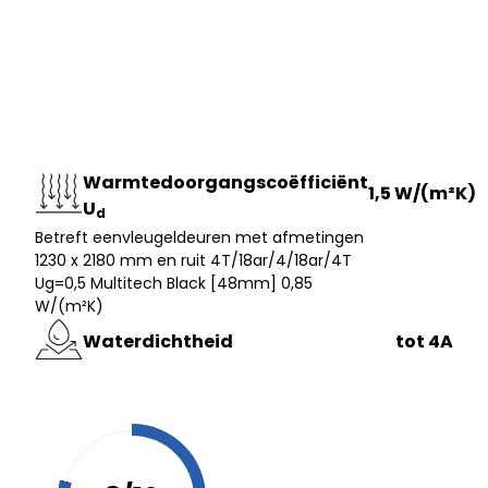
Warmtedoorgangscoëfficiënt
1,5 W/(m²K)
U
d
Betreft eenvleugeldeuren met afmetingen
1230 x 2180 mm en ruit 4T/18ar/4/18ar/4T
Ug=0,5 Multitech Black [48mm] 0,85
W/(m²K)
Waterdichtheid
tot 4A