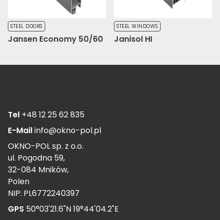
STEEL DOORS
STEEL WINDOWS
Jansen Economy 50/60
Janisol HI
Tel
+48 12 25 62 835
E-Mail
info@okno-pol.pl
OKNO-POL sp. z o.o.
ul. Pogodna 59,
32-084 Mników,
Polen
NIP: PL6772240397
GPS
50°03'21.6"N 19°44'04.2"E